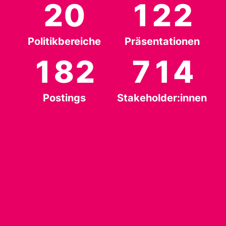
20
122
Politikbereiche
Präsentationen
182
714
Postings
Stakeholder:innen