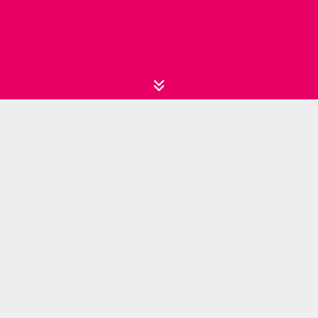
Nächste Seite