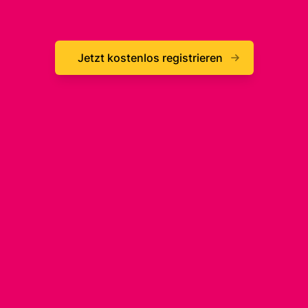
Jetzt kostenlos registrieren